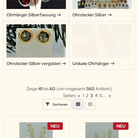
Ohrhänger Silberfassung
Ohrstecker Silber
Ohrstecker Silber vergoldet
Unikate Ohrhänger
Zeige
41
bis
60
(von insgesamt
560
Artikeln)
Seiten:
«
1
2
3
4
5
...
»
Sortieren
NEU
NEU