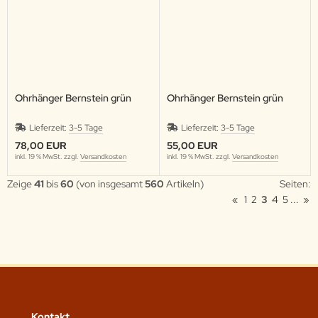
Ohrhänger Bernstein grün
Ohrhänger Bernstein grün
Lieferzeit:
3-5 Tage
Lieferzeit:
3-5 Tage
78,00 EUR
55,00 EUR
inkl. 19 % MwSt. zzgl.
Versandkosten
inkl. 19 % MwSt. zzgl.
Versandkosten
Zeige
41
bis
60
(von insgesamt
560
Artikeln)
Seiten:
«
1
2
3
4
5
...
»
Kontakt