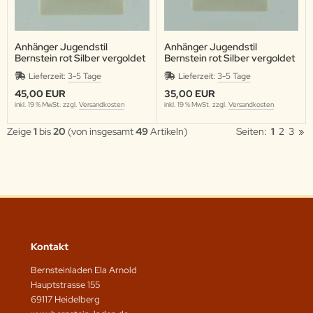
Anhänger Jugendstil
Anhänger Jugendstil
Bernstein rot Silber vergoldet
Bernstein rot Silber vergoldet
Lieferzeit:
3-5 Tage
Lieferzeit:
3-5 Tage
45,00 EUR
35,00 EUR
inkl. 19 % MwSt. zzgl.
Versandkosten
inkl. 19 % MwSt. zzgl.
Versandkosten
Zeige
1
bis
20
(von insgesamt
49
Artikeln)
Seiten:
1
2
3
»
Kontakt
Bernsteinladen Ela Arnold
Hauptstrasse 155
69117 Heidelberg