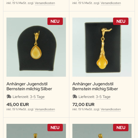
inkl. 19 % MwSt. zzgl.
Versandkosten
inkl. 19 % MwSt. zzgl.
Versandkosten
NEU
NEU
Anhänger Jugendstil
Anhänger Jugendstil
Bernstein milchig Silber
Bernstein milchig Silber
vergoldet
vergoldet
Lieferzeit:
3-5 Tage
Lieferzeit:
3-5 Tage
45,00 EUR
72,00 EUR
inkl. 19 % MwSt. zzgl.
Versandkosten
inkl. 19 % MwSt. zzgl.
Versandkosten
NEU
NEU