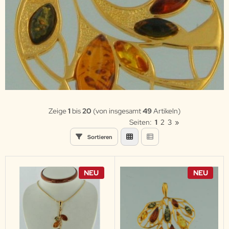
Zeige
1
bis
20
(von insgesamt
49
Artikeln)
Seiten:
1
2
3
»
Sortieren
NEU
NEU