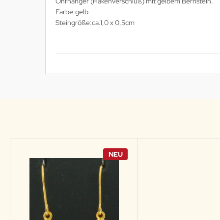
Ohrhänger (Hakenverschluß) mit gelbem Bernstein.
Farbe:gelb
Steingröße:ca.1,0 x 0,5cm
NEU