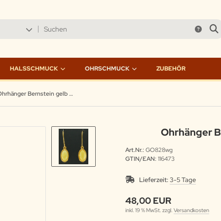
HALSSCHMUCK
OHRSCHMUCK
ZUBEHÖR
Ohrhänger Bernstein gelb Silber vergoldet
Ohrhänger Be
Art.Nr.:
GO828wg
GTIN/EAN:
116473
Lieferzeit:
3-5 Tage
48,00 EUR
inkl. 19 % MwSt. zzgl.
Versandkosten