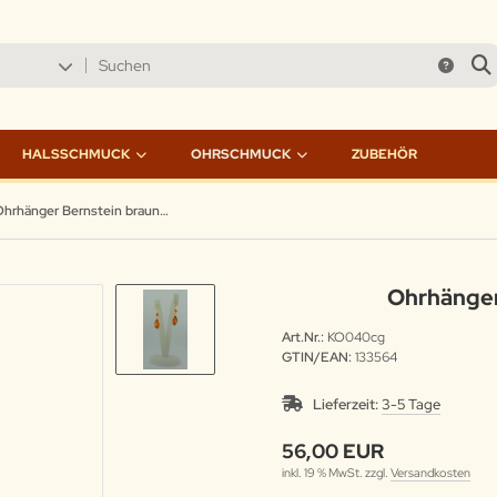
HALSSCHMUCK
OHRSCHMUCK
ZUBEHÖR
Ohrhänger Bernstein braun vergoldet
Ohrhänger
Art.Nr.:
KO040cg
GTIN/EAN:
133564
Lieferzeit:
3-5 Tage
56,00 EUR
inkl. 19 % MwSt. zzgl.
Versandkosten