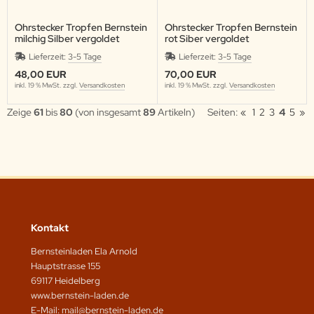
Ohrstecker Tropfen Bernstein
Ohrstecker Tropfen Bernstein
milchig Silber vergoldet
rot Siber vergoldet
Lieferzeit:
3-5 Tage
Lieferzeit:
3-5 Tage
48,00 EUR
70,00 EUR
inkl. 19 % MwSt. zzgl.
Versandkosten
inkl. 19 % MwSt. zzgl.
Versandkosten
Zeige
61
bis
80
(von insgesamt
89
Artikeln)
Seiten:
«
1
2
3
4
5
»
Kontakt
Bernsteinladen Ela Arnold
Hauptstrasse 155
69117 Heidelberg
www.bernstein-laden.de
E-Mail: mail@bernstein-laden.de