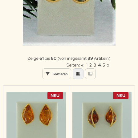
Zeige
61
bis
80
(von insgesamt
89
Artikeln)
Seiten:
«
1
2
3
4
5
»
Sortieren
NEU
NEU