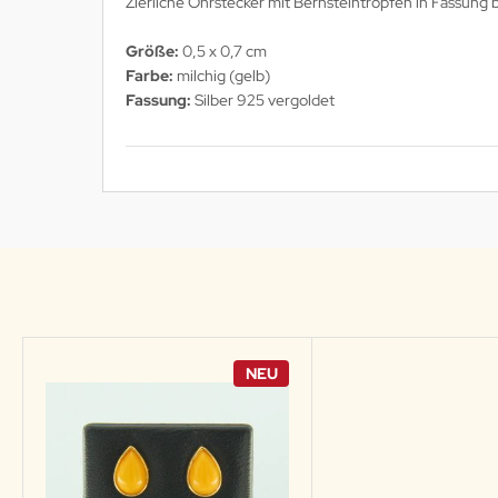
Zierliche Ohrstecker mit Bernsteintropfen in Fassung 
Größe:
0,5 x 0,7 cm
Farbe:
milchig (gelb)
Fassung:
Silber 925 vergoldet
NEU