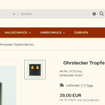
HALSSCHMUCK
OHRSCHMUCK
ZUBEHÖR
Ohrstecker Tropfen Bernstein milchig Silber vergoldet
Ohrstecker Tropfen
Art.Nr.:
GO525wg
GTIN/EAN:
116487
Lieferzeit:
3-5 Tage
39,00 EUR
inkl. 19 % MwSt. zzgl.
Versandkosten