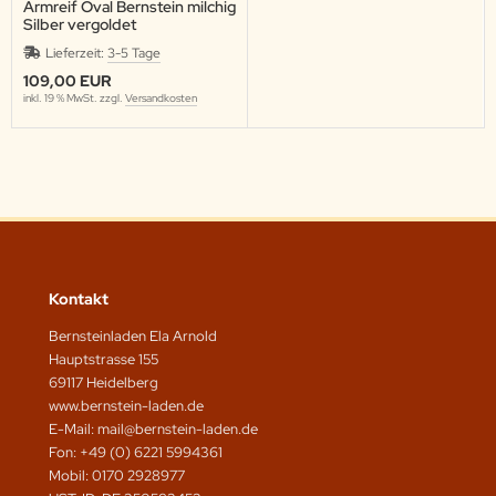
Armreif Oval Bernstein milchig
Silber vergoldet
Lieferzeit:
3-5 Tage
109,00 EUR
inkl. 19 % MwSt. zzgl.
Versandkosten
Kontakt
Bernsteinladen Ela Arnold
Hauptstrasse 155
69117 Heidelberg
www.bernstein-laden.de
E-Mail: mail@bernstein-laden.de
Fon: +49 (0) 6221 5994361
Mobil: 0170 2928977