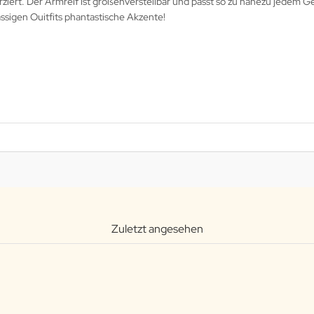
rziert. Der Armreif ist größenverstellbar und passt so zu nahezu jedem G
lässigen Ouitfits phantastische Akzente!
Zuletzt angesehen