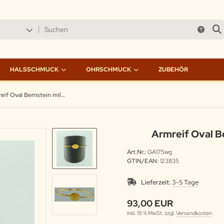
HALSSCHMUCK
OHRSCHMUCK
ZUBEHÖR
Armreif Oval Bernstein milchig Silber vergoldet
Armreif Oval Be
Art.Nr.:
GA175wg
GTIN/EAN:
123835
Lieferzeit:
3-5 Tage
93,00 EUR
inkl. 19 % MwSt. zzgl.
Versandkosten