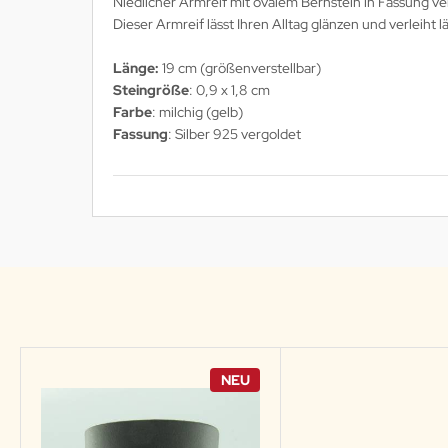
Niedlicher Armreif mit ovalem Bernstein in Fassung ve
Dieser Armreif lässt Ihren Alltag glänzen und verleiht 
Länge:
19 cm (größenverstellbar)
Steingröße
: 0,9 x 1,8 cm
Farbe
: milchig (gelb)
Fassung
: Silber 925 vergoldet
NEU