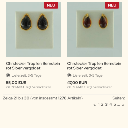
NEU
NEU
Ohrstecker Tropfen Bernstein
Ohrstecker Tropfen Bernstein
rot Siber vergoldet
rot Siber vergoldet
Lieferzeit:
3-5 Tage
Lieferzeit:
3-5 Tage
55,00 EUR
47,00 EUR
inkl. 19 % MwSt. zzgl.
Versandkosten
inkl. 19 % MwSt. zzgl.
Versandkosten
Zeige
21
bis
30
(von insgesamt
1278
Artikeln)
Seiten:
«
1
2
3
4
5
...
»