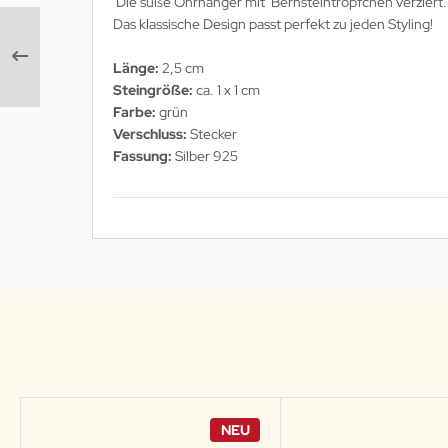
Die süße Ohrhänger mit Bernsteintröpfchen verziert.
Das klassische Design passt perfekt zu jeden Styling!
Länge:
2,5 cm
Steingröße:
ca. 1 x 1 cm
Farbe:
grün
Verschluss:
Stecker
Fassung:
Silber 925
NEU