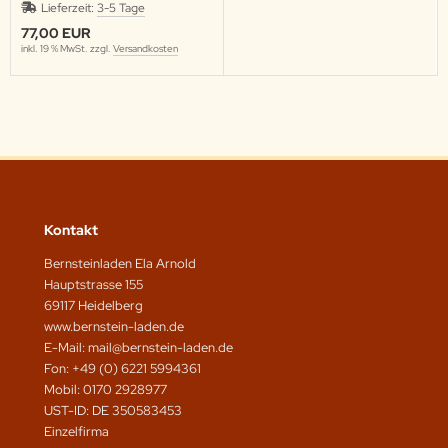
Lieferzeit:
3-5 Tage
77,00 EUR
inkl. 19 % MwSt. zzgl.
Versandkosten
Kontakt
Bernsteinladen Ela Arnold
Hauptstrasse 155
69117 Heidelberg
www.bernstein-laden.de
E-Mail: mail@bernstein-laden.de
Fon: +49 (0) 6221 5994361
Mobil: 0170 2928977
UST-ID: DE 350583453
Einzelfirma