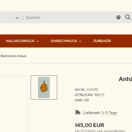
HALSSCHMUCK
OHRSCHMUCK
ZUBEHÖR
Bernstein braun
Anhä
Art.Nr.:
H21c110
GTIN/EAN:
118679
HAN:
BB
Lieferzeit:
3-5 Tage
145,00 EUR
inkl. 19 % MwSt. zzgl.
Versandkosten