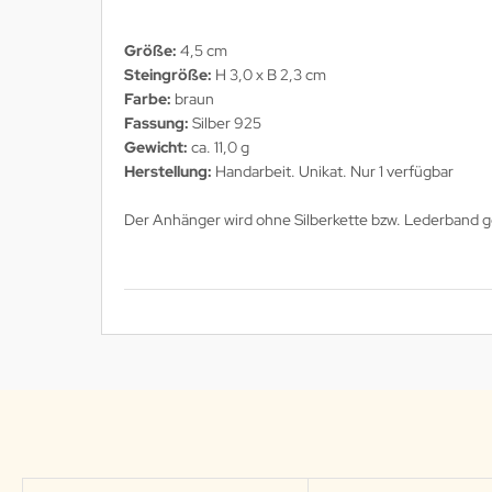
Größe:
4,5 cm
Steingröße:
H 3,0 x B 2,3 cm
Farbe:
braun
Fassung:
Silber 925
Gewicht:
ca. 11,0 g
Herstellung:
Handarbeit. Unikat. Nur 1 verfügbar
Der Anhänger wird ohne Silberkette bzw. Lederband g