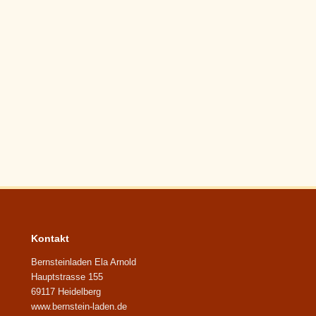
Anhänger
Lieferzeit:
3-5 Tage
33,00 EUR
inkl. 19 % MwSt. zzgl.
Versandkosten
Kontakt
Bernsteinladen Ela Arnold
Hauptstrasse 155
69117 Heidelberg
www.bernstein-laden.de