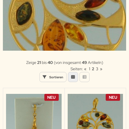
Zeige
21
bis
40
(von insgesamt
49
Artikeln)
Seiten:
«
1
2
3
»
Sortieren
NEU
NEU