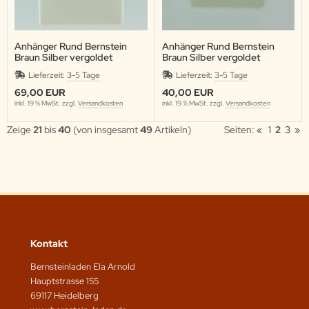
Anhänger Rund Bernstein
Anhänger Rund Bernstein
Braun Silber vergoldet
Braun Silber vergoldet
Lieferzeit:
3-5 Tage
Lieferzeit:
3-5 Tage
69,00 EUR
40,00 EUR
inkl. 19 % MwSt. zzgl.
Versandkosten
inkl. 19 % MwSt. zzgl.
Versandkosten
Zeige
21
bis
40
(von insgesamt
49
Artikeln)
Seiten:
«
1
2
3
»
Kontakt
Bernsteinladen Ela Arnold
Hauptstrasse 155
69117 Heidelberg