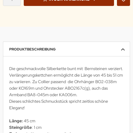
PRODUKTBESCHREIBUNG
Die geschmackvolle Silberkette bunt mit Bernsteinen verziert.
Verlängerungskettchen ermöglicht die Länge von 45 bis 51 cm
zu variieren. Zu Collier passend die Ohrhänger BO2-038m
oder KO169m und Ohrstecker ABO2167c(g), auch das
Armband BA8-045m oder KA006m.
Dieses schlichtes Schmuckstück spricht zeitlos schöne
Eleganz!
Länge:
45 cm
Steingröße
: 1 cm