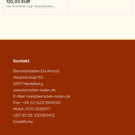
120,00 EUR
inkl. 19 % MwSt. zzgl.
Versandkosten
Kontakt
Bernsteinladen Ela Arnold
Hauptstrasse 155
69117 Heidelberg
www.bernstein-laden.de
E-Mail: mail@bernstein-laden.de
Fon: +49 (0) 6221 5994361
Mobil: 0170 2928977
UST-ID: DE 350583453
Einzelfirma