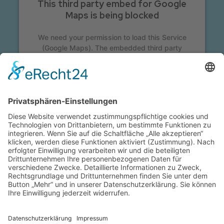
This third party embed for Google
Maps is being blocked
We need your permission to load this Service
(Google Maps). The embedded third party
Service is not allowed to display until you
provide consent. For this third party feature to
load, please click 'accept'.
More Information
Accept
Powered by
Usercentrics Consent Management
Platform
&
eRecht24
Bernsteinladen Köln
.
Bernsteinladen Baden-