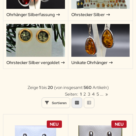
Ohrhänger Silberfassung
Ohrstecker Silber
Ohrstecker Silber vergoldet
Unikate Ohrhänger
Zeige
1
bis
20
(von insgesamt
560
Artikeln)
Seiten:
1
2
3
4
5
...
»
Sortieren
NEU
NEU