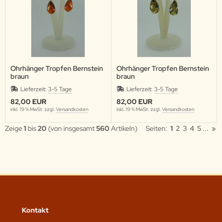
Ohrhänger Tropfen Bernstein
Ohrhänger Tropfen Bernstein
braun
braun
Lieferzeit:
3-5 Tage
Lieferzeit:
3-5 Tage
82,00 EUR
82,00 EUR
inkl. 19 % MwSt. zzgl.
Versandkosten
inkl. 19 % MwSt. zzgl.
Versandkosten
Zeige
1
bis
20
(von insgesamt
560
Artikeln)
Seiten:
1
2
3
4
5
...
»
Kontakt